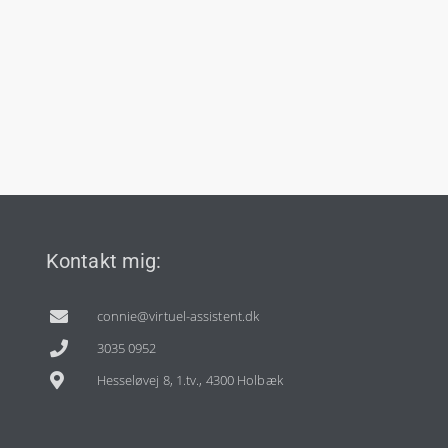
Kontakt mig:
connie@virtuel-assistent.dk
3035 0952
Hesseløvej 8, 1.tv., 4300 Holbæk