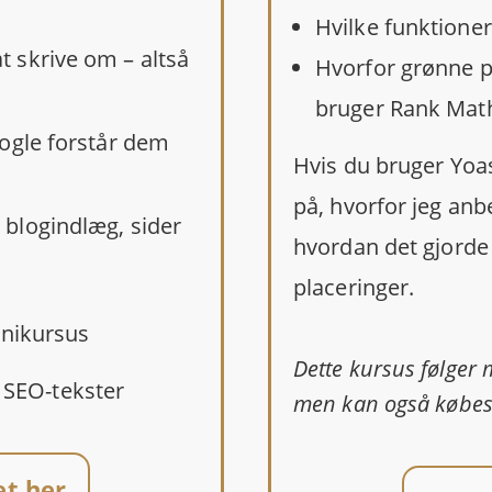
Hvilke funktioner 
t skrive om – altså
Hvorfor grønne p
bruger Rank Math
oogle forstår dem
Hvis du bruger Yoas
på, hvorfor jeg anb
 blogindlæg, sider
hvordan det gjorde
placeringer.
inikursus
Dette kursus følger
l SEO-tekster
men kan også købes 
t her