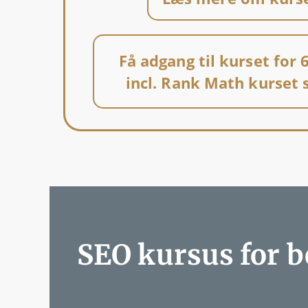
Få adgang til kurset for
incl. Rank Math kurset
SEO kursus for b