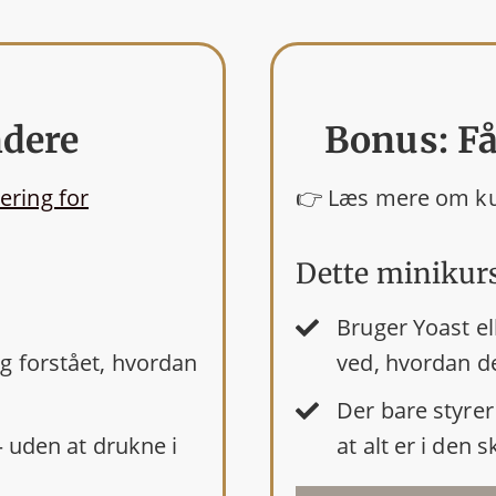
ndere
Bonus: Få
ering for
👉 Læs mere om ku
Dette minikursu
Bruger Yoast el
g forstået, hvordan
ved, hvordan de
Der bare styrer 
– uden at drukne i
at alt er i den