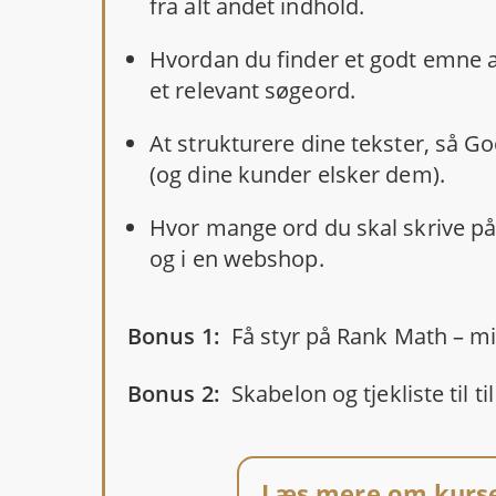
fra alt andet indhold.
Hvordan du finder et godt emne a
et relevant søgeord.
At strukturere dine tekster, så G
(og dine kunder elsker dem).
Hvor mange ord du skal skrive på
og i en webshop.
Bonus 1:
Få styr på Rank Math – m
Bonus 2:
Skabelon og tjekliste til ti
Læs mere om kurse