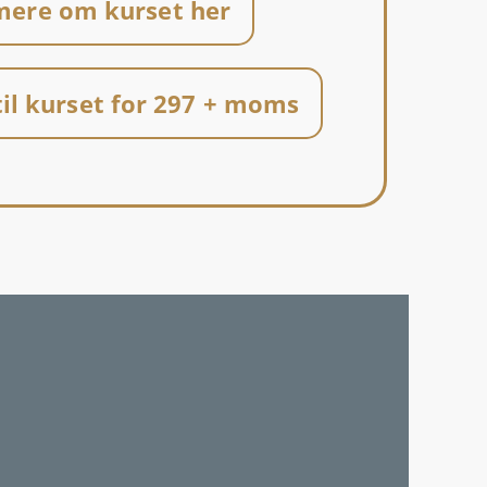
mere om kurset her
til kurset for 297 + moms