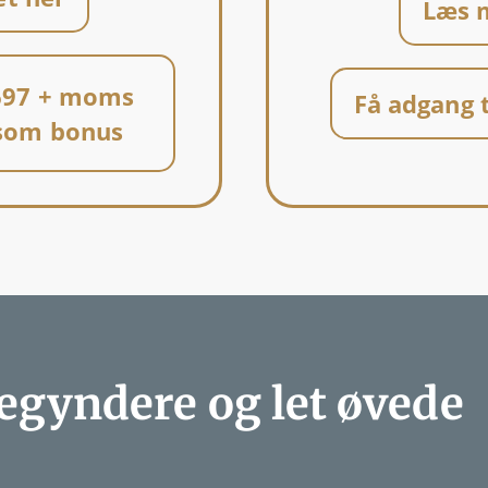
Læs 
 697 + moms
Få adgang 
 som bonus
egyndere og let øvede