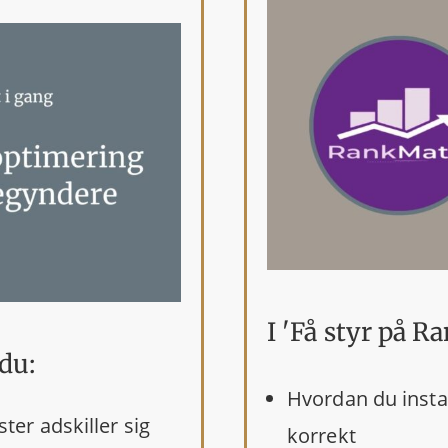
I 'Få styr på R
du:
Hvordan du instal
er adskiller sig
korrekt